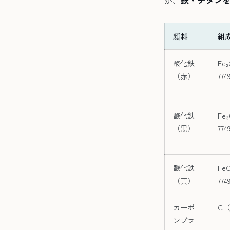
顔料
組
酸化鉄
Fe
（赤）
774
酸化鉄
Fe
（黒）
774
酸化鉄
Fe
（黄）
774
カーボ
C（
ンブラ