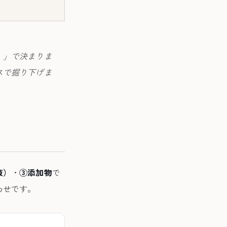
）」で決まりま
スで掘り下げま
液）
・
③添加物
で
わせです。