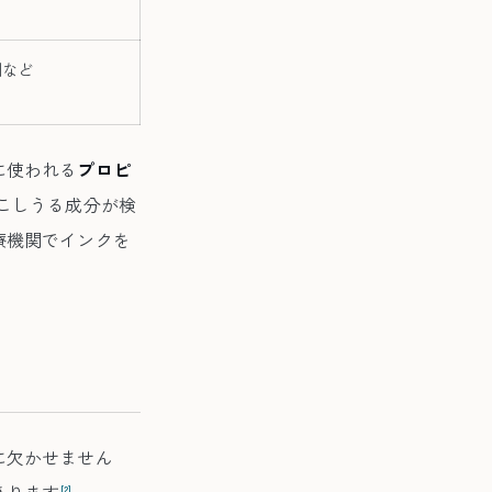
剤など
に使われる
プロピ
こしうる成分が検
療機関でインクを
る
に欠かせません
あります
。
[2]