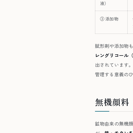
液）
③ 添加物
賦形剤や添加物
レングリコール（
出されています
管理する意義の
無機顔料
鉱物由来の無機
が、
鉄・チタン