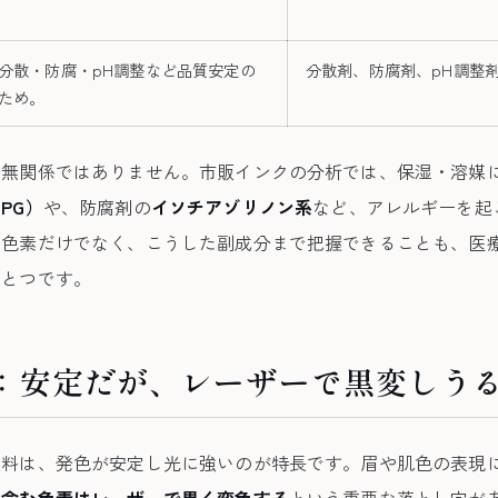
分散・防腐・pH調整など品質安定の
分散剤、防腐剤、pH調整
ため。
も無関係ではありません。市販インクの分析では、保湿・溶媒
PG）
や、防腐剤の
イソチアゾリノン系
など、アレルギーを起
。色素だけでなく、こうした副成分まで把握できることも、医
ひとつです。
：安定だが、レーザーで黒変しう
顔料は、発色が安定し光に強いのが特長です。眉や肌色の表現
を含む色素はレーザーで黒く変色する
という重要な落とし穴が