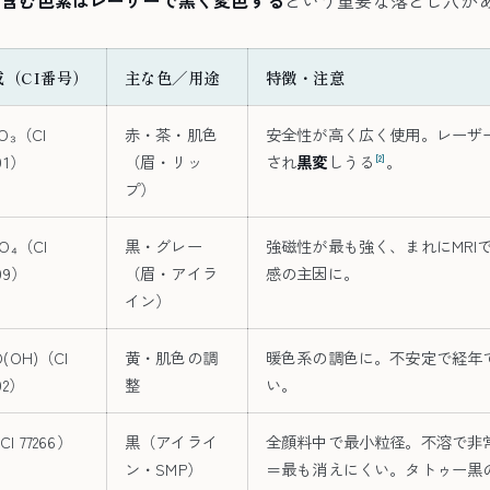
成（CI番号）
主な色／用途
特徴・注意
₂O₃（CI
赤・茶・肌色
安全性が高く広く使用。レーザーで
91）
（眉・リッ
され
黒変
しうる
。
[2]
プ）
₃O₄（CI
黒・グレー
強磁性が最も強く、まれにMRI
99）
（眉・アイラ
感の主因に。
イン）
O(OH)（CI
黄・肌色の調
暖色系の調色に。不安定で経年
92）
整
い。
CI 77266）
黒（アイライ
全顔料中で最小粒径。不溶で非
ン・SMP）
＝最も消えにくい。タトゥー黒