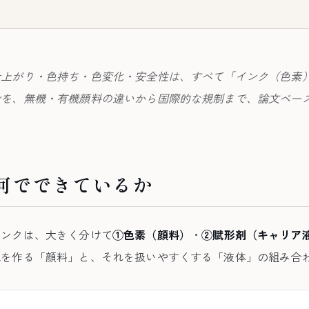
仕上がり・色持ち・色変化・安全性は、すべて「インク（色素
身を、無機・有機顔料の違いから国際的な規制まで、論文ベー
何でできているか
インクは、大きく分けて
①色素（顔料）
・
②賦形剤（キャリア
色を作る「顔料」と、それを扱いやすくする「液体」の組み合