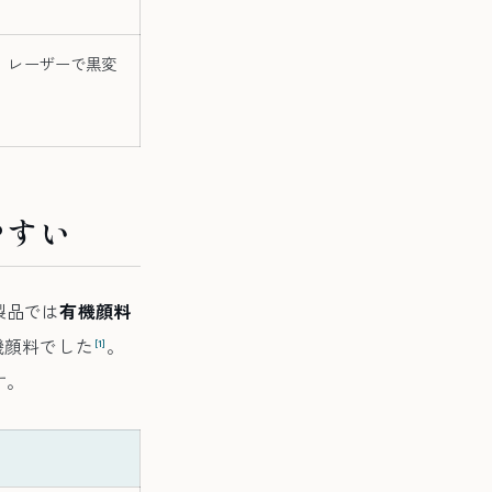
。レーザーで黒変
やすい
製品では
有機顔料
機顔料でした
。
[1]
す。