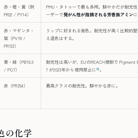
赤・橙・黄（例
PMU・タトゥーで最も多用。鮮やかだが耐光
PR22 / PY14）
ーザーで
発がん性が指摘される芳香族アミン
に
赤・マゼンタ・
リップに好まれる発色。耐光性が高く比較的堅
紫（PV19 /
え退色はする。
PR122）
青・緑（PB15:3
耐光性は高いが、EUのREACH規制で Pigment Blu
/ PG7）
7 が2023年から使用禁止に
。
[5]
赤（PR254）
最高クラスの耐光性。鮮やかな赤に。
色の化学