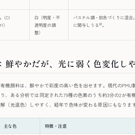
O₂（CI
白（明度・不
パステル調・肌色づくりに混合
91）
透明度の調
に関与しうる
。
[2]
整）
：鮮やかだが、光に弱く色変化し
有機顔料は、鮮やかで彩度の高い色を出せます。現代のPMU
り、ある分析では同定された79種の色素のうち約3分の2が有
分解（光退色）しやすく、経年で色味が変わる原因にもなりま
主な色
特徴・注意