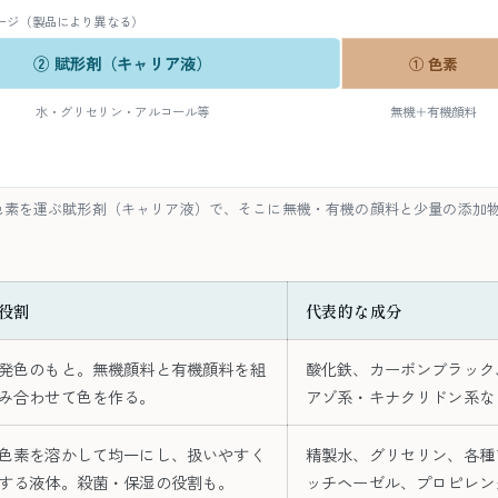
ージ（製品により異なる）
② 賦形剤（キャリア液）
① 色素
水・グリセリン・アルコール等
無機＋有機顔料
色素を運ぶ賦形剤（キャリア液）で、そこに無機・有機の顔料と少量の添加
役割
代表的な成分
発色のもと。無機顔料と有機顔料を組
酸化鉄、カーボンブラック
み合わせて色を作る。
アゾ系・キナクリドン系な
色素を溶かして均一にし、扱いやすく
精製水、グリセリン、各種
する液体。殺菌・保湿の役割も。
ッチヘーゼル、プロピレン