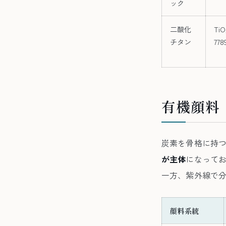
ック
二酸化
Ti
チタン
778
有機顔料
炭素を骨格に持つ
が主体
になってお
一方、紫外線で
顔料系統