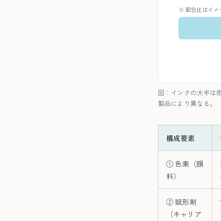
※ 配合比はイメ
図：インクの大半は
製品により異なる。
構成要素
① 色素（顔
料）
② 賦形剤
（キャリア