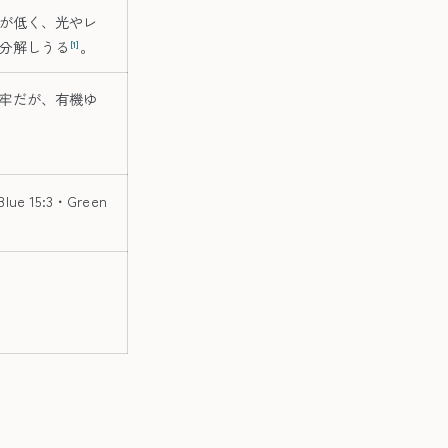
性が低く、光やレ
分解しうる
。
[1]
牢だが、有機ゆ
e 15:3・Green