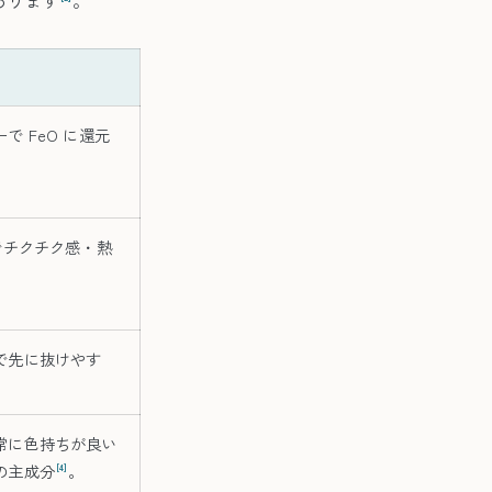
 FeO に還元
でチクチク感・熱
で先に抜けやす
常に色持ちが良い
の主成分
。
[4]