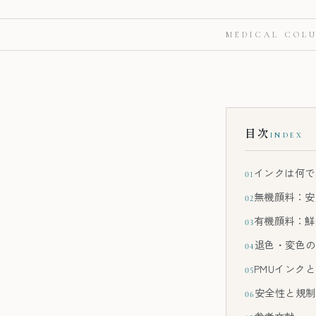
MEDICAL COL
目次
INDEX
インクは何で
01
無機顔料：安
02
有機顔料：鮮
03
退色・変色の
04
PMUインク
05
安全性と規制
06