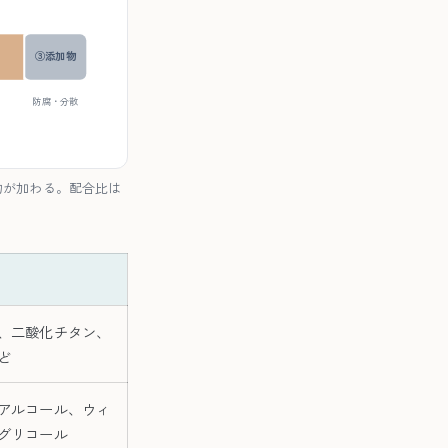
③添加物
防腐・分散
物が加わる。配合比は
、二酸化チタン、
ど
アルコール、ウィ
グリコール